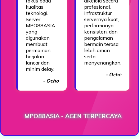
fokus pada
dikelola secara
kualitas
profesional.
teknologi.
Infrastruktur
Server
servernya kuat,
MPO88ASIA
performanya
yang
konsisten, dan
digunakan
pengalaman
membuat
bermain terasa
permainan
lebih aman
berjalan
serta
lancar dan
menyenangkan.
minim delay.
- Oche
- Ocho
MPO88ASIA - AGEN TERPERCAYA