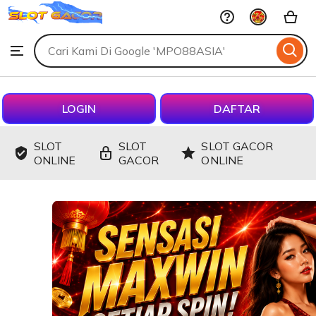
MPO88ASIA
Skip
to
Search
Browse
ontent
for
items
or
shops
LOGIN
DAFTAR
SLOT
SLOT
SLOT GACOR
ONLINE
GACOR
ONLINE