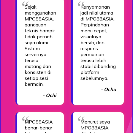
Sejak
Kenyamanan
menggunakan
jadi nilai utama
MPO88ASIA,
di MPO88ASIA.
gangguan
Perpindahan
teknis hampir
menu cepat,
tidak pernah
visualnya
saya alami.
bersih, dan
Sistem
respons
servernya
permainan
terasa
terasa lebih
matang dan
stabil dibanding
konsisten di
platform
setiap sesi
sebelumnya.
bermain.
- Ochu
- Ochi
MPO88ASIA
Menurut saya
benar-benar
MPO88ASIA