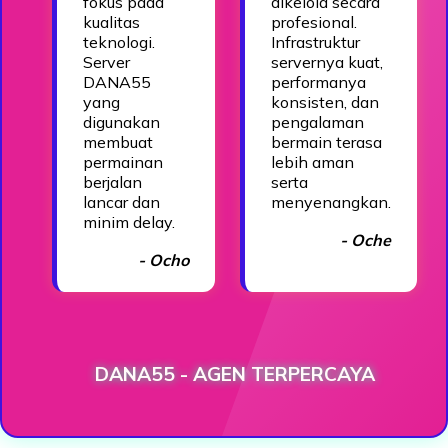
fokus pada
dikelola secara
kualitas
profesional.
teknologi.
Infrastruktur
Server
servernya kuat,
DANA55
performanya
yang
konsisten, dan
digunakan
pengalaman
membuat
bermain terasa
permainan
lebih aman
berjalan
serta
lancar dan
menyenangkan.
minim delay.
- Oche
- Ocho
DANA55 - AGEN TERPERCAYA