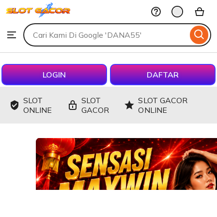
DANA55
Skip
to
Search
Browse
ontent
for
items
or
shops
LOGIN
DAFTAR
SLOT
SLOT
SLOT GACOR
ONLINE
GACOR
ONLINE