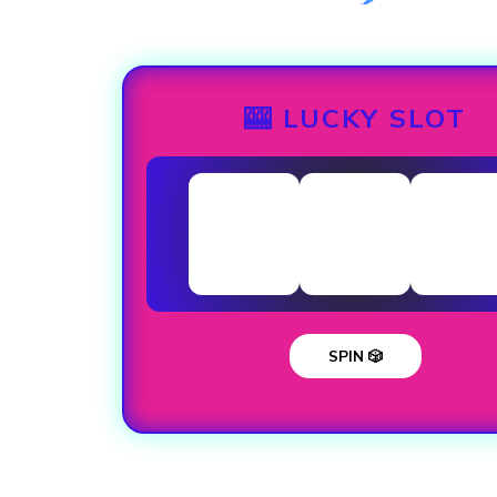
🎰 LUCKY SLOT
SPIN 🎲