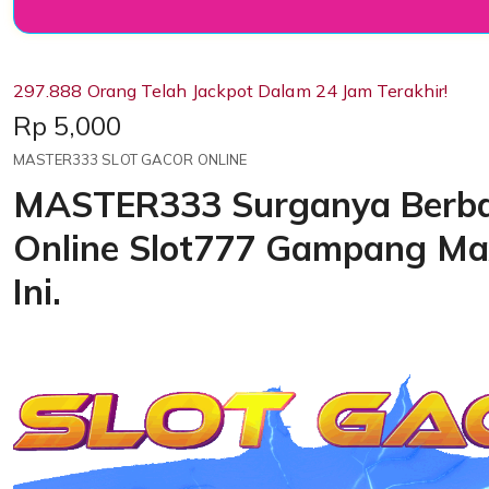
297.888 Orang Telah Jackpot Dalam 24 Jam Terakhir!
Price:
Rp 5,000
MASTER333 SLOT GACOR ONLINE
MASTER333 Surganya Berb
Online Slot777 Gampang Ma
Ini.