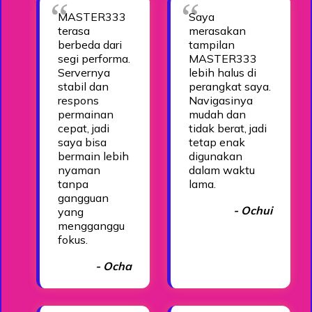
MASTER333
Saya
terasa
merasakan
berbeda dari
tampilan
segi performa.
MASTER333
Servernya
lebih halus di
stabil dan
perangkat saya.
respons
Navigasinya
permainan
mudah dan
cepat, jadi
tidak berat, jadi
saya bisa
tetap enak
bermain lebih
digunakan
nyaman
dalam waktu
tanpa
lama.
gangguan
- Ochui
yang
mengganggu
fokus.
- Ocha