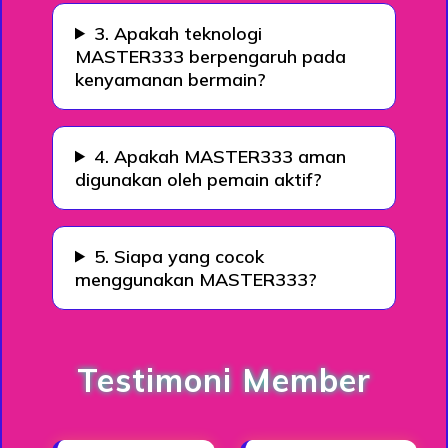
3. Apakah teknologi
MASTER333 berpengaruh pada
kenyamanan bermain?
4. Apakah MASTER333 aman
digunakan oleh pemain aktif?
5. Siapa yang cocok
menggunakan MASTER333?
Testimoni Member